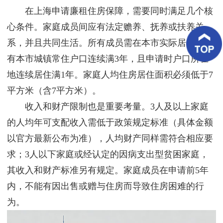
客
在上海申请廉租住房保障，需要同时满足几个核
户
案
心条件。家庭成员间应有法定赡养、抚养或扶养关
例
系，并且共同生活。所有成员需在本市实际居住，持
有本市城镇常住户口连续满3年，且申请时户口所在
客
户
地连续居住满1年。家庭人均住房居住面积必须低于7
好
评
平方米（含7平方米）。
收入和财产限制也是重要考量。3人及以上家庭
新
闻
的人均年可支配收入需低于政策规定标准（具体金额
资
讯
以官方最新公布为准），人均财产同样需符合相应要
求；3人以下家庭或经认定的因病支出型贫困家庭，
联
系
其收入和财产标准另有规定。家庭成员在申请前5年
我
内，不能有因出售或赠与住房而导致住房困难的行
们
为。