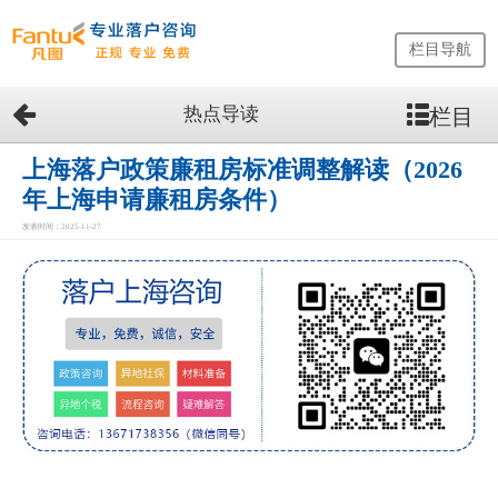
栏目导航
热点导读
栏目
网
站
首
上海落户政策廉租房标准调整解读（2026
页
年上海申请廉租房条件）
留
发表时间：2025-11-27
学
生
落
户
咨
询
服
务
优
势