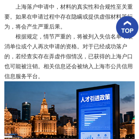
客
上海落户申请中，材料的真实性和合规性至关重
户
案
要。如果在申请过程中存在隐瞒或提供虚假材料等行
例
为，将会产生严重后果。
根据规定，情节严重的，将被列入失信名单，取
客
户
消单位或个人再次申请的资格。对于已经成功落户
好
评
的，若经查实存在弄虚作假情况，已获得的上海户口
也可能被注销。相关信息还会被纳入上海市公共信用
新
闻
信息服务平台。
资
讯
联
系
我
们