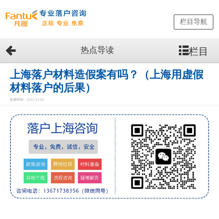
栏目导航
热点导读
栏目
网
站
首
上海落户材料造假案有吗？（上海用虚假
页
材料落户的后果）
留
发表时间：2025-12-05
学
生
落
户
咨
询
服
务
优
势