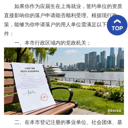
客
如果你作为应届生在上海就业，签约单位的资质
户
案
直接影响你的落户申请能否顺利受理。根据现行政
例
策，能够为你申请落户的用人单位需满足以下几类条
件：
客
户
一、本市行政区域内的党政机关；
好
评
新
闻
资
讯
联
系
我
们
二、在本市登记注册的事业单位、社会团体、基