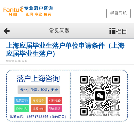
栏目导航
常见问题
栏目
网
站
首
上海应届毕业生落户单位申请条件（上海
页
应届毕业生落户）
留
发表时间：2025-12-27
学
生
落
户
咨
询
服
务
优
势