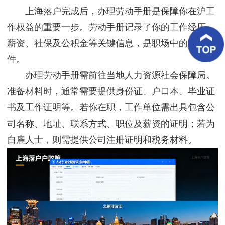
客
上海落户完成后，办理劳动手册是保障你在沪工
户
案
作权益的重要一步。劳动手册记录了你的工作经历、
例
薪资、社保及公积金等关键信息，是职场中的基础文
件。
客
户
办理劳动手册需前往当地人力资源社会保障局。
好
评
准备材料时，通常需要提供身份证、户口本、毕业证
书及工作证明等。若你在职，工作单位需出具包含公
新
闻
司名称、地址、联系方式、职位及薪资的证明；若为
资
讯
自雇人士，则需提供公司注册证明和税务材料。
联
系
我
们