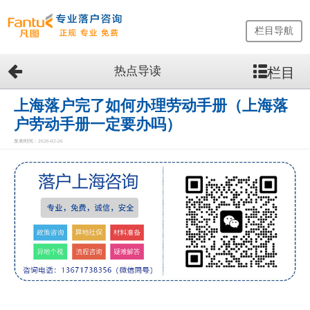
栏目导航
热点导读
栏目
网
站
首
上海落户完了如何办理劳动手册（上海落
页
户劳动手册一定要办吗）
留
发表时间：2026-02-26
学
生
落
户
咨
询
服
务
优
势