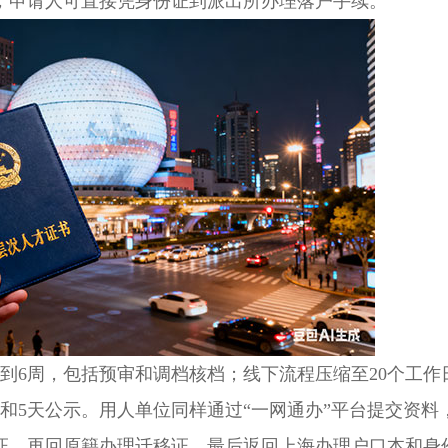
，申请人可直接凭身份证到派出所办理落户手续。
6周，包括预审和调档核档；线下流程压缩至20个工作
核和5天公示。用人单位同样通过“一网通办”平台提交资料
证，再回原籍办理迁移证，最后返回上海办理户口本和身