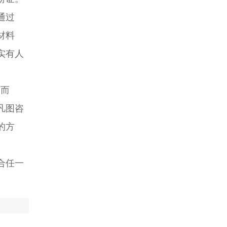
通过
材料
实有人
人而
凡图咨
的方
合任一