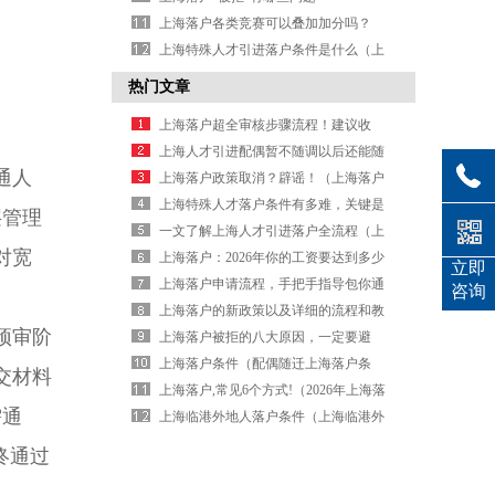
上海落户各类竞赛可以叠加加分吗？
（上海落户 竞赛）
上海特殊人才引进落户条件是什么（上
海特殊人才引进落户条件是什么意思）
热门文章
上海落户超全审核步骤流程！建议收
藏！（上海落户申请流程）
上海人才引进配偶暂不随调以后还能随
通人
调（上海引进人才落户配偶随调严格
上海落户政策取消？辟谣！（上海落户
吗）
政策不久前放松了）
上海特殊人才落户条件有多难，关键是
层管理
看单位（作为特殊人才落户上海）
一文了解上海人才引进落户全流程（上
对宽
海人才引进落户政策解读）
上海落户：2026年你的工资要达到多少
立即
呢？（上海落户工资标准2026）
上海落户申请流程，手把手指导包你通
咨询
过（2026年上海落户流程）
上海落户的新政策以及详细的流程和教
预审阶
程（上海落户流程和时间）
上海落户被拒的八大原因，一定要避
开！（上海落户怎么这么难）
上海落户条件（配偶随迁上海落户条
交材料
件）
上海落户,常见6个方式!（2026年上海落
需通
户流程）
上海临港外地人落户条件（上海临港外
地人限购吗）
终通过